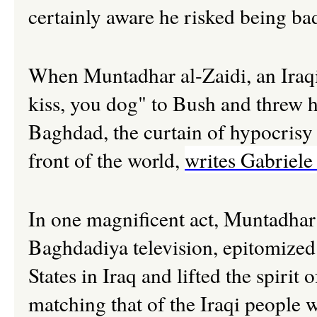
certainly aware he risked being bad
When Muntadhar al-Zaidi, an Iraqi j
kiss, you dog" to Bush and threw 
Baghdad, the curtain of hypocrisy 
front of the world,
writes Gabriele
In one magnificent act, Muntadhar 
Baghdadiya television, epitomized t
States in Iraq and lifted the spirit 
matching that of the Iraqi people 