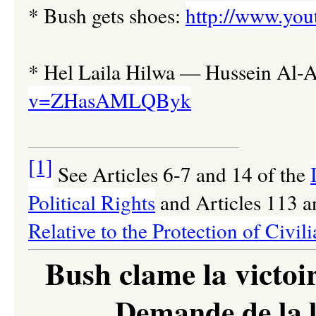
* Bush gets shoes:
http://www.yo
* Hel Laila Hilwa
—
Hussein Al-
v=ZHasAMLQByk
[1]
See
Articles 6-7 and 14 of the
Political Rights
and Articles 113 a
Relative to the Protection of Civi
Bush clame la victoir
Demande de la l