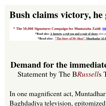
Bush claims victory, he 
* The 50,000 Signatures Campaign for Muntataha Zaidi:
ht
*
Read also:
A lantern, a red rag and a pair of shoes
(Dirk A
*Read also:
"
The Story of My Shoe
"
.
Munthadar Al-Z
Demand for the immediate
Russell
Statement by The B
s 
In one magnificent act, Muntadhar 
Baghdadiya television, epitomized t