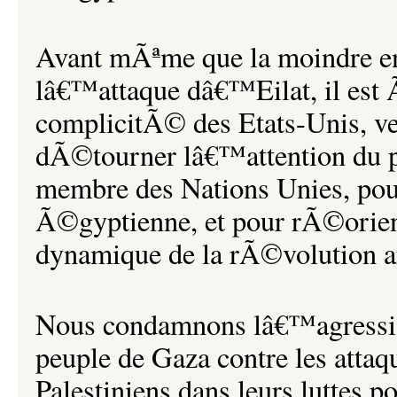
Avant mÃªme que la moindre 
lâ€™attaque dâ€™Eilat, il est
complicitÃ© des Etats-Unis, v
dÃ©tourner lâ€™attention du pr
membre des Nations Unies, pou
Ã©gyptienne, et pour rÃ©orien
dynamique de la rÃ©volution ar
Nous condamnons lâ€™agressio
peuple de Gaza contre les attaq
Palestiniens dans leurs luttes 