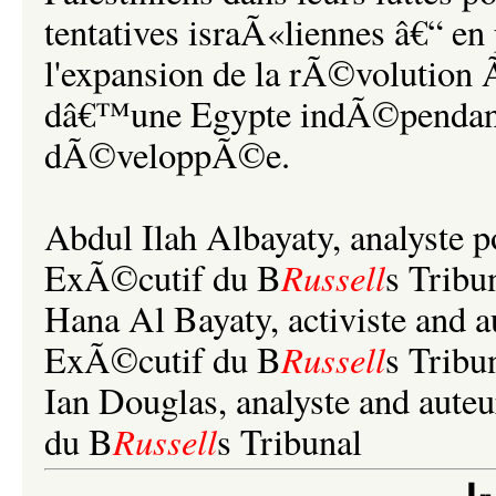
tentatives israÃ«liennes â€“ en
l'expansion de la rÃ©volution 
dâ€™une Egypte indÃ©pendant
dÃ©veloppÃ©e.
Abdul Ilah Albayaty, analyste 
Russell
ExÃ©cutif du B
s Tribu
Hana Al Bayaty, activiste and
Russell
ExÃ©cutif du B
s Tribu
Ian Douglas, analyste and au
Russell
du B
s Tribunal