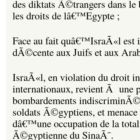
des diktats Ã©trangers dans l
les droits de lâ€™Egypte ;
Face au fait quâ€™IsraÃ«l est 
dÃ©cente aux Juifs et aux Ara
IsraÃ«l, en violation du droit i
internationaux, revient Ã une 
bombardements indiscriminÃ©s
soldats Ã©gyptiens, et menace 
dâ€™une occupation de la total
Ã©gyptienne du SinaÃ¯.