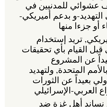
عشوائي
للمدنيين
في
-
-
التهديد
و
بدعم
أميريكي
ء
أو
جزءا
منها
,
ريكي
تريد
إستخدام
قبل
القيام
بأي
تحقيقات
داً
عن
المشروع
,
الأمم
المتحدة
ولتهديد
ولي
بعيداً
عن
الثورات
-
ع
العربي
الإسرائيلي
نساند
أهل
غزة
ضد