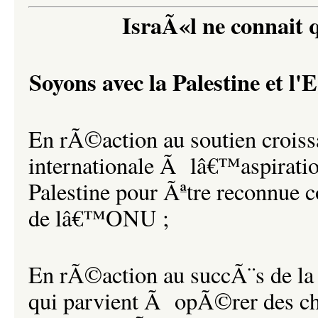
IsraÃ«l ne connait q
Soyons avec la Palestine et l'
En rÃ©action au soutien croi
internationale Ã lâ€™aspirati
Palestine pour Ãªtre reconnu
de lâ€™ONU ;
En rÃ©action au succÃ¨s de la
qui parvient Ã opÃ©rer des ch