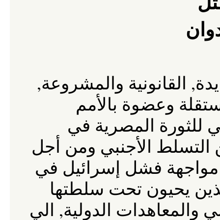
تل
دوان
,
,
يدة
القانونية
والمشروعة
تقلة
وعضوة
بالأمم
ي
للثورة
المصرية
في
التسلط
الأجنبي
ومن
أجل
مواجهة
فشل
إسرائيل
في
ذين
يحيون
تحت
سلطتها
,
لي
والمعاهدات
الدولية
الي