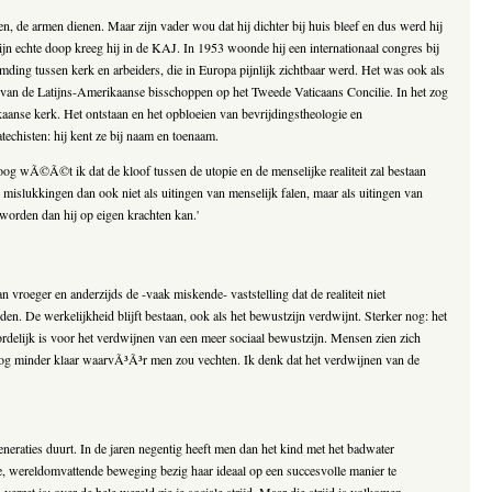
, de armen dienen. Maar zijn vader wou dat hij dichter bij huis bleef en dus werd hij
ijn echte doop kreeg hij in de KAJ. In 1953 woonde hij een internationaal congres bij
ding tussen kerk en arbeiders, die in Europa pijnlijk zichtbaar werd. Het was ook als
 van de Latijns-Amerikaanse bisschoppen op het Tweede Vaticaans Concilie. In het zog
kaanse kerk. Het ontstaan en het opbloeien van bevrijdingstheologie en
chisten: hij kent ze bij naam en toenaam.
oloog wÃ©Ã©t ik dat de kloof tussen de utopie en de menselijke realiteit zal bestaan
 mislukkingen dan ook niet als uitingen van menselijk falen, maar als uitingen van
orden dan hij op eigen krachten kan.'
 vroeger en anderzijds de -vaak miskende- vaststelling dat de realiteit niet
en. De werkelijkheid blijft bestaan, ook als het bewustzijn verdwijnt. Sterker nog: het
ordelijk is voor het verdwijnen van een meer sociaal bewustzijn. Mensen zien zich
s nog minder klaar waarvÃ³Ã³r men zou vechten. Ik denk dat het verdwijnen van de
neraties duurt. In de jaren negentig heeft men dan het kind met het badwater
e, wereldomvattende beweging bezig haar ideaal op een succesvolle manier te