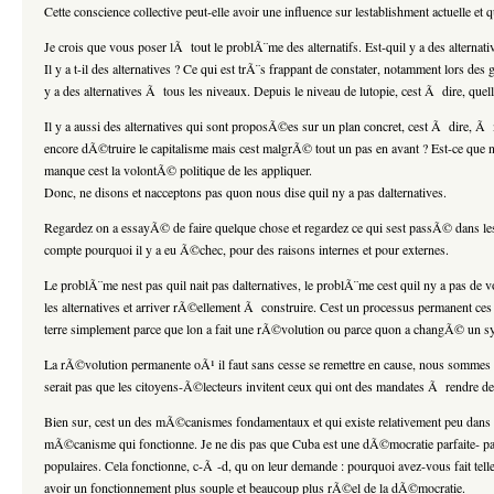
Cette conscience collective peut-elle avoir une influence sur lestablishment actuelle 
Je crois que vous poser lÃ tout le problÃ¨me des alternatifs. Est-quil y a des altern
Il y a t-il des alternatives ? Ce qui est trÃ¨s frappant de constater, notamment lors d
y a des alternatives Ã tous les niveaux. Depuis le niveau de lutopie, cest Ã dire, q
Il y a aussi des alternatives qui sont proposÃ©es sur un plan concret, cest Ã dire, Ã
encore dÃ©truire le capitalisme mais cest malgrÃ© tout un pas en avant ? Est-ce que 
manque cest la volontÃ© politique de les appliquer.
Donc, ne disons et nacceptons pas quon nous dise quil ny a pas dalternatives.
Regardez on a essayÃ© de faire quelque chose et regardez ce qui sest passÃ© dans les 
compte pourquoi il y a eu Ã©chec, pour des raisons internes et pour externes.
Le problÃ¨me nest pas quil nait pas dalternatives, le problÃ¨me cest quil ny a pas de
les alternatives et arriver rÃ©ellement Ã construire. Cest un processus permanent ces ut
terre simplement parce que lon a fait une rÃ©volution ou parce quon a changÃ© un s
La rÃ©volution permanente oÃ¹ il faut sans cesse se remettre en cause, nous sommes tr
serait pas que les citoyens-Ã©lecteurs invitent ceux qui ont des mandates Ã rendre 
Bien sur, cest un des mÃ©canismes fondamentaux et qui existe relativement peu dans
mÃ©canisme qui fonctionne. Je ne dis pas que Cuba est une dÃ©mocratie parfaite- p
populaires. Cela fonctionne, c-Ã -d, qu on leur demande : pourquoi avez-vous fait te
avoir un fonctionnement plus souple et beaucoup plus rÃ©el de la dÃ©mocratie.