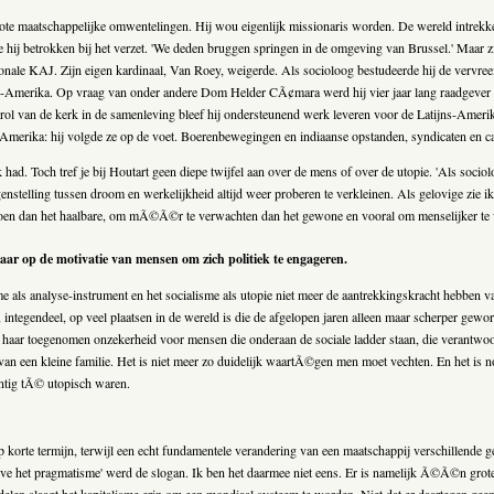
ote maatschappelijke omwentelingen. Hij wou eigenlijk missionaris worden. De wereld intrekken
e hij betrokken bij het verzet. 'We deden bruggen springen in de omgeving van Brussel.' Maar z
nale KAJ. Zijn eigen kardinaal, Van Roey, weigerde. Als socioloog bestudeerde hij de vervreem
jns-Amerika. Op vraag van onder andere Dom Helder CÃ¢mara werd hij vier jaar lang raadgever
 rol van de kerk in de samenleving bleef hij ondersteunend werk leveren voor de Latijns-Ameri
merika: hij volgde ze op de voet. Boerenbewegingen en indiaanse opstanden, syndicaten en cate
k had. Toch tref je bij Houtart geen diepe twijfel aan over de mens of over de utopie. 'Als soci
nstelling tussen droom en werkelijkheid altijd weer proberen te verkleinen. Als gelovige zie ik
en dan het haalbare, om mÃ©Ã©r te verwachten dan het gewone en vooral om menselijker te w
aar op de motivatie van mensen om zich politiek te engageren.
e als analyse-instrument en het socialisme als utopie niet meer de aantrekkingskracht hebben van
ntegendeel, op veel plaatsen in de wereld is die de afgelopen jaren alleen maar scherper geword
met haar toegenomen onzekerheid voor mensen die onderaan de sociale ladder staan, die verantwo
l van een kleine familie. Het is niet meer zo duidelijk waartÃ©gen men moet vechten. En het i
entig tÃ© utopisch waren.
orte termijn, terwijl een echt fundamentele verandering van een maatschappij verschillende ge
eve het pragmatisme' werd de slogan. Ik ben het daarmee niet eens. Er is namelijk Ã©Ã©n grot