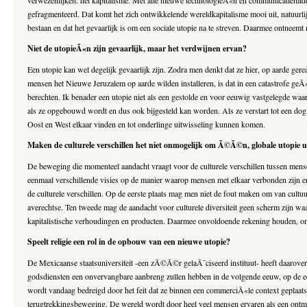
verwezenlijken: het kapitalisme. Met alle nieuwe technologieÃ«n en communicatiemiddele
gefragmenteerd. Dat komt het zich ontwikkelende wereldkapitalisme mooi uit, natuurl
bestaan en dat het gevaarlijk is om een sociale utopie na te streven. Daarmee ontnee
Niet de utopieÃ«n zijn gevaarlijk, maar het verdwijnen ervan?
Een utopie kan wel degelijk gevaarlijk zijn. Zodra men denkt dat ze hier, op aarde ger
mensen het Nieuwe Jeruzalem op aarde wilden installeren, is dat in een catastrofe geÃ«
berechten. Ik benader een utopie niet als een gestolde en voor eeuwig vastgelegde waa
als ze opgebouwd wordt en dus ook bijgesteld kan worden. Als ze verstart tot een d
Oost en West elkaar vinden en tot onderlinge uitwisseling kunnen komen.
Maken de culturele verschillen het niet onmogelijk om Ã©Ã©n, globale utopie 
De beweging die momenteel aandacht vraagt voor de culturele verschillen tussen mensen
eenmaal verschillende visies op de manier waarop mensen met elkaar verbonden zijn en
de culturele verschillen. Op de eerste plaats mag men niet de fout maken om van cultu
averechtse. Ten tweede mag de aandacht voor culturele diversiteit geen scherm zijn w
kapitalistische verhoudingen en producten. Daarmee onvoldoende rekening houden, ond
Speelt religie een rol in de opbouw van een nieuwe utopie?
De Mexicaanse staatsuniversiteit -een zÃ©Ã©r gelaÃ¯ciseerd instituut- heeft daarover
godsdiensten een onvervangbare aanbreng zullen hebben in de volgende eeuw, op de eer
wordt vandaag bedreigd door het feit dat ze binnen een commerciÃ«le context geplaatst
terugtrekkingsbeweging. De wereld wordt door heel veel mensen ervaren als een ontmen