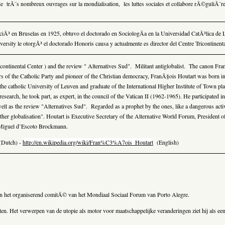
e trÃ¨s nombreux ouvrages sur la mondialisation, les luttes sociales et collabore rÃ©guliÃ¨
Ã³ en Bruselas en 1925, obtuvo el doctorado en SociologÃ­a en la Universidad CatÃ³lica de Lo
sity le otorgÃ³ el doctorado Honoris causa y actualmente es director del Centre Tricontinental 
ontinental Center ) and the review " Alternatives Sud". Militant antiglobalist. The canon FranÃ
of the Catholic Party and pioneer of the Christian democracy, FranÃ§ois Houtart was born in 
 the catholic University of Leuven and graduate of the International Higher Institute of Town p
search, he took part, as expert, in the council of the Vatican II (1962-1965). He
participated 
l as the review "Alternatives Sud". Regarded as a prophet by the ones, like a dangerous activi
ther globalisation".
Houtart is Executive Secretary of the Alternative World Forum, President of 
Miguel d’Escoto Brockmann.
Dutch) -
http://en.wikipedia.org/wiki/Fran%C3%A7ois_Houtart
(English)
van het organiserend comitÃ© van het Mondiaal Sociaal Forum van Porto Alegre.
en. Het verwerpen van de utopie als motor voor maatschappelijke veranderingen ziet hij als ee