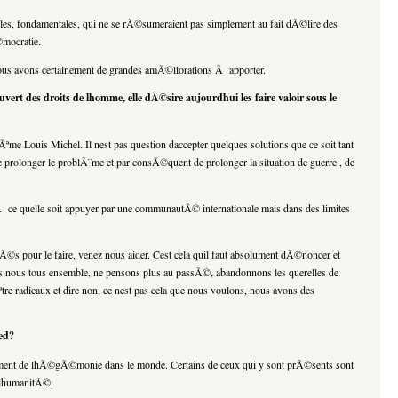
es, fondamentales, qui ne se rÃ©sumeraient pas simplement au fait dÃ©lire des
©mocratie.
ous avons certainement de grandes amÃ©liorations Ã apporter.
ert des droits de lhomme, elle dÃ©sire aujourdhui les faire valoir sous le
me Louis Michel. Il nest pas question daccepter quelques solutions que ce soit tant
prolonger le problÃ¨me et par consÃ©quent de prolonger la situation de guerre , de
tte Ã ce quelle soit appuyer par une communautÃ© internationale mais dans des limites
cÃ©s pour le faire, venez nous aider. Cest cela quil faut absolument dÃ©noncer et
ons nous tous ensemble, ne pensons plus au passÃ©, abandonnons les querelles de
e radicaux et dire non, ce nest pas cela que nous voulons, nous avons des
ed?
strument de lhÃ©gÃ©monie dans le monde. Certains de ceux qui y sont prÃ©sents sont
e lhumanitÃ©.