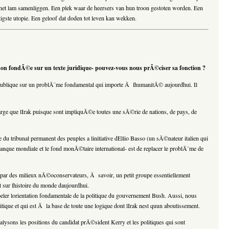
n het lam samenliggen. Een plek waar de heersers van hun troon gestoten worden. Een
tigste utopie. Een geloof dat doden tot leven kan wekken.
on fondÃ©e sur un texte juridique- pouvez-vous nous prÃ©ciser sa fonction ?
nion publique sur un problÃ¨me fondamental qui importe Ã lhumanitÃ© aujourdhui. Il
arge que lIrak puisque sont impliquÃ©e toutes une sÃ©rie de nations, de pays, de
du tribunal permanent des peuples a linitiative dEllio Basso (un sÃ©nateur italien qui
banque mondiale et le fond monÃ©taire international- est de replacer le problÃ¨me de
par des milieux nÃ©oconservateurs, Ã savoir, un petit groupe essentiellement
 sur lhistoire du monde daujourdhui.
ppeler lorientation fondamentale de la politique du gouvernement Bush. Aussi, nous
tique et qui est Ã la base de toute une logique dont lIrak nest quun aboutissement.
ysons les positions du candidat prÃ©sident Kerry et les politiques qui sont