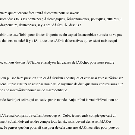
entaire qui est encore fort limitÃ© comme nous le savons.
 existent dans tous les domaines ; Ã©cologiques, Ã©conomiques, politiques, culturels, il
agriculture, dentreprises, il y a des idÃ©es lÃ dessus !
ir une taxe Tobin pour limiter limportance du capital financierbien sur cela ne va pas
du tiers-monde? Il y a lÃ toute une sÃ©rie dalternatives qui existent mais ce qui
©chec et nous devons Ã©tudier et analyser les causes de lÃ©chec pour nous rendre
ui puisse faire pression sur les dÃ©cideurs politiques et voir ainsi voir se rÃ©aliser
ement. Et par ailleurs ce nest pas non plus le royaume de dieu que nous construisons sur
isions de macroÃ©conomie ou de macropolitique.
de Berlin) et celles qui ont suivi par le monde. Aujourdhui la vrai rÃ©volution ne
Ãªtre mal compris, travaillant beaucoup Ã Cuba, je me rends compte que cest un
ment cubain doivent rendre compte tous les six mois devant des assemblÃ©es
e. Je penses que lon pourrait sinspirer de cela dans nos dÃ©mocraties pour pouvoir