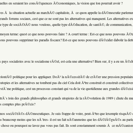
et quelles en seraient les consÃ©quences Ã©conomiques, la vision que lon pourrait avoir ?
atives Ã la situation actuelle au marchÃ© capitaliste, Ã ce quon appelle la dÃ©mocratie parlem
es grands forums sociaux, cest que ce ne sont pas les alternatives qui manquent. Les alternatives
uelle type de sociÃ©tÃ© nous voulons, quelle type dÃ©ducation, de santÃ©, de communication, d
 moyen terme: quest ce que nous pouvons faire ? A court terme : Est-ce que nous pouvons Ã©tabl
nous pouvons supprimer les paradis fiscaux? Est-ce que nous pouvons dÃ©cider dabolir la dette 
pays socialistes avec le socialisme rÃ©el, est-cela une alternative? Bien sur, il y a eu un Ã
 volontÃ© politique pour les appliquer. DoÃ¹ la nÃ©cessitÃ© de crÃ©er une pression populaire q
opies et les alternatives ne tombent pas du ciel Cela doit Ãªtre construit et construit collectiv
ystÃ¨me politique, cest un processus constant qui va de la vie quotidienne aux grandes dÃ©c
Ã¨s loin des grands philosophes et grands utopistes de la rÃ©volution de 1989 ( chute du mur 
des comptes plus prÃ©cis?
 nos sociÃ©tÃ©s dÃ©mocratiques. Je suis frappe de voire, peut-Ãªtre que lexemple risquÃ© d
as beaucoup moins que les nÃ´tres- il est un fait nÃ©anmoins que les dÃ©lÃ©guÃ©s au parle
lle chose ou pourquoi ne lavez pas vous pas fait. Ils sont constamment soumis Ã ce mÃ©canism