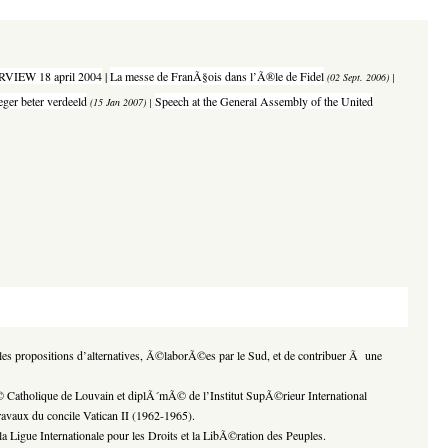
VIEW 18 april 2004
|
La messe de FranÃ§oi
s dans l’Ã®le de Fidel
(02 Sept. 2006) |
ger beter verdeeld
Speech at the General Assembly of the United
(15 Jan 2007) |
er les propositions d’alternatives, Ã©laborÃ©es par le Sud, et de contribuer Ã une
© Catholique de Louvain et diplÃ´mÃ© de l’Institut SupÃ©rieur International
avaux du concile Vatican II (1962-1965).
igue Internationale pour les Droits et la LibÃ©ration des Peuples.