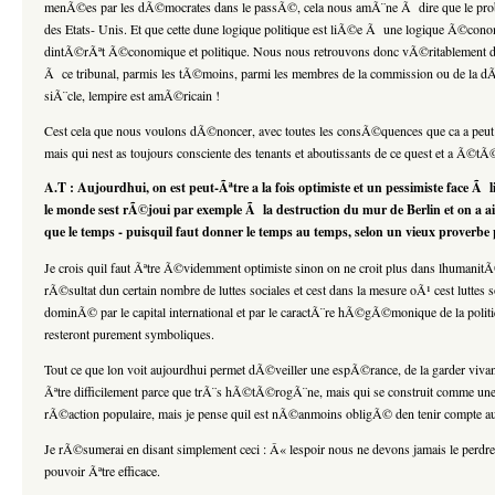
menÃ©es par les dÃ©mocrates dans le passÃ©, cela nous amÃ¨ne Ã dire que le problÃ¨m
des Etats- Unis. Et que cette dune logique politique est liÃ©e Ã une logique Ã©con
dintÃ©rÃªt Ã©conomique et politique. Nous nous retrouvons donc vÃ©ritablement deva
Ã ce tribunal, parmis les tÃ©moins, parmi les membres de la commission ou de la dÃ©f
siÃ¨cle, lempire est amÃ©ricain !
Cest cela que nous voulons dÃ©noncer, avec toutes les consÃ©quences que ca a peut avo
mais qui nest as toujours consciente des tenants et aboutissants de ce quest et a Ã©tÃ
A.T : Aujourdhui, on est peut-Ãªtre a la fois optimiste et un pessimiste face 
le monde sest rÃ©joui par exemple Ã la destruction du mur de Berlin et on a 
que le temps - puisquil faut donner le temps au temps, selon un vieux prover
Je crois quil faut Ãªtre Ã©videmment optimiste sinon on ne croit plus dans lhumanitÃ©
rÃ©sultat dun certain nombre de luttes sociales et cest dans la mesure oÃ¹ cest luttes
dominÃ© par le capital international et par le caractÃ¨re hÃ©gÃ©monique de la polit
resteront purement symboliques.
Tout ce que lon voit aujourdhui permet dÃ©veiller une espÃ©rance, de la garder vivante.
Ãªtre difficilement parce que trÃ¨s hÃ©tÃ©rogÃ¨ne, mais qui se construit comme u
rÃ©action populaire, mais je pense quil est nÃ©anmoins obligÃ© den tenir compte a
Je rÃ©sumerai en disant simplement ceci : Â« lespoir nous ne devons jamais le perdre
pouvoir Ãªtre efficace.