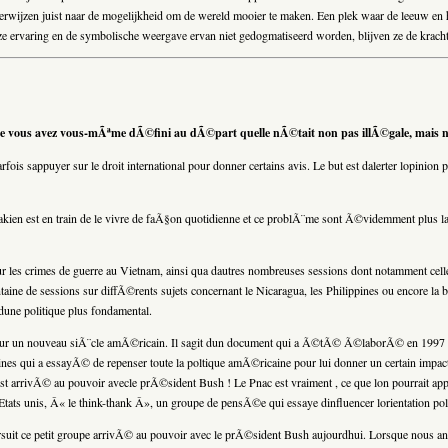
ie verwijzen juist naar de mogelijkheid om de wereld mooier te maken. Een plek waar de leeuw e
euze ervaring en de symbolische weergave ervan niet gedogmatiseerd worden, blijven ze de krach
me vous avez vous-mÃªme dÃ©fini au dÃ©part quelle nÃ©tait non pas illÃ©gale, mais n
parfois sappuyer sur le droit international pour donner certains avis. Le but est dalerter lopi
akien est en train de le vivre de faÃ§on quotidienne et ce problÃ¨me sont Ã©videmment plus l
r les crimes de guerre au Vietnam, ainsi qua dautres nombreuses sessions dont notamment celle 
ine de sessions sur diffÃ©rents sujets concernant le Nicaragua, les Philippines ou encore la 
dune politique plus fondamental.
e pour un nouveau siÃ¨cle amÃ©ricain. Il sagit dun document qui a Ã©tÃ© Ã©laborÃ© en 1997 
s qui a essayÃ© de repenser toute la poltique amÃ©ricaine pour lui donner un certain impact
il est arrivÃ© au pouvoir avecle prÃ©sident Bush ! Le Pnac est vraiment , ce que lon pourrait a
tats unis, Â« le think-thank Â», un groupe de pensÃ©e qui essaye dinfluencer lorientation poli
suit ce petit groupe arrivÃ© au pouvoir avec le prÃ©sident Bush aujourdhui. Lorsque nous anal