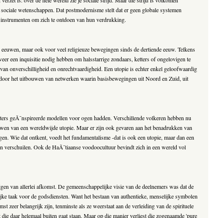
zet is: over de hele wereld zie je sociale strijd. Maar die strijd is volkomen
 sociale wetenschappen. Dat postmodernisme stelt dat er geen globale systemen
e instrumenten om zich te ontdoen van hun verdrukking.
tste eeuwen, maar ook voor veel religieuze bewegingen sinds de dertiende eeuw. Telkens
weer een inquisitie nodig hebben om halsstarrige zondaars, ketters of ongelovigen te
 van onverschilligheid en onrechtvaardigheid. Een utopie is echter enkel geloofwaardig
 door het uitbouwen van netwerken waarin basisbewegingen uit Noord en Zuid, uit
 westers geÃ¯nspireerde modellen voor ogen hadden. Verschillende volkeren hebben nu
bouwen van een wereldwijde utopie. Maar er zijn ook gevaren aan het benadrukken van
gen. Wie dat ontkent, voedt het fundamentalisme -dat is ook een utopie, maar dan een
an verschuilen. Ook de HaÃ¯tiaanse voodoocultuur bevindt zich in een wereld vol
igen van allerlei afkomst. De gemeenschappelijke visie van de deelnemers was dat de
ijke taak voor de godsdiensten. Want het bestaan van authentieke, menselijke symbolen
zeer belangrijk zijn, tenminste als ze weerstaat aan de verleiding van de spirituele
ie daar helemaal buiten gaat staan. Maar op die manier verliest die zogenaamde 'pure