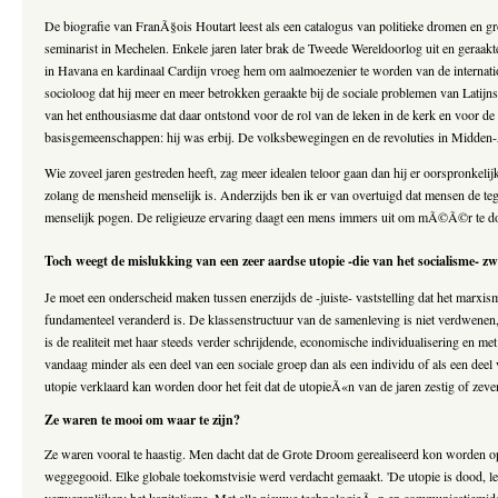
De biografie van FranÃ§ois Houtart leest als een catalogus van politieke dromen en gr
seminarist in Mechelen. Enkele jaren later brak de Tweede Wereldoorlog uit en geraakt
in Havana en kardinaal Cardijn vroeg hem om aalmoezenier te worden van de internatio
socioloog dat hij meer en meer betrokken geraakte bij de sociale problemen van Lati
van het enthousiasme dat daar ontstond voor de rol van de leken in de kerk en voor de
basisgemeenschappen: hij was erbij. De volksbewegingen en de revoluties in Midden-A
Wie zoveel jaren gestreden heeft, zag meer idealen teloor gaan dan hij er oorspronkelij
zolang de mensheid menselijk is. Anderzijds ben ik er van overtuigd dat mensen de tege
menselijk pogen. De religieuze ervaring daagt een mens immers uit om mÃ©Ã©r te do
Toch weegt de mislukking van een zeer aardse utopie -die van het socialisme- zw
Je moet een onderscheid maken tussen enerzijds de -juiste- vaststelling dat het marxism
fundamenteel veranderd is. De klassenstructuur van de samenleving is niet verdwenen, i
is de realiteit met haar steeds verder schrijdende, economische individualisering en 
vandaag minder als een deel van een sociale groep dan als een individu of als een dee
utopie verklaard kan worden door het feit dat de utopieÃ«n van de jaren zestig of zev
Ze waren te mooi om waar te zijn?
Ze waren vooral te haastig. Men dacht dat de Grote Droom gerealiseerd kon worden op k
weggegooid. Elke globale toekomstvisie werd verdacht gemaakt. 'De utopie is dood, l