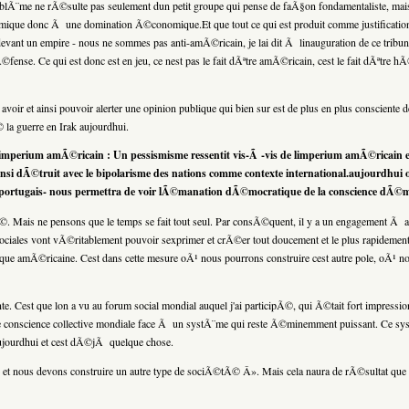
e ne rÃ©sulte pas seulement dun petit groupe qui pense de faÃ§on fondamentaliste, mais quil
omique donc Ã une domination Ã©conomique.Et que tout ce qui est produit comme justificatio
nt un empire - nous ne sommes pas anti-amÃ©ricain, je lai dit Ã linauguration de ce tribun
ense. Ce qui est donc est en jeu, ce nest pas le fait dÃªtre amÃ©ricain, cest le fait dÃªtre h
ir et ainsi pouvoir alerter une opinion publique qui bien sur est de plus en plus consciente d
© la guerre en Irak aujourdhui.
Ã limperium amÃ©ricain : Un pessismisme ressentit vis-Ã -vis de limperium amÃ©ricain e
ainsi dÃ©truit avec le bipolarisme des nations comme contexte international.aujourdhu
be portugais- nous permettra de voir lÃ©manation dÃ©mocratique de la conscience dÃ©
. Mais ne pensons que le temps se fait tout seul. Par consÃ©quent, il y a un engagement Ã avo
 sociales vont vÃ©ritablement pouvoir sexprimer et crÃ©er tout doucement et le plus rapidement p
ique amÃ©ricaine. Cest dans cette mesure oÃ¹ nous pourrons construire cest autre pole, oÃ¹ n
 Cest que lon a vu au forum social mondial auquel j'ai participÃ©, qui Ã©tait fort impressionnan
ne conscience collective mondiale face Ã un systÃ¨me qui reste Ã©minemment puissant. Ce s
ujourdhui et cest dÃ©jÃ quelque chose.
 et nous devons construire un autre type de sociÃ©tÃ© Â». Mais cela naura de rÃ©sultat que d