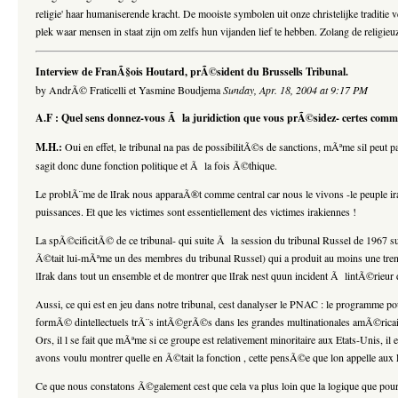
religie' haar humaniserende kracht. De mooiste symbolen uit onze christelijke tradit
plek waar mensen in staat zijn om zelfs hun vijanden lief te hebben. Zolang de religi
Interview de FranÃ§ois Houtard, prÃ©sident du Brussells Tribunal.
by AndrÃ© Fraticelli et Yasmine Boudjema
Sunday, Apr. 18, 2004 at 9:17 PM
A.F : Quel sens donnez-vous Ã la juridiction que vous prÃ©sidez- certes com
M.H.:
Oui en effet, le tribunal na pas de possibilitÃ©s de sanctions, mÃªme sil peut 
sagit donc dune fonction politique et Ã la fois Ã©thique.
Le problÃ¨me de lIrak nous apparaÃ®t comme central car nous le vivons -le peuple ir
puissances. Et que les victimes sont essentiellement des victimes irakiennes !
La spÃ©cificitÃ© de ce tribunal- qui suite Ã la session du tribunal Russel de 1967 su
Ã©tait lui-mÃªme un des membres du tribunal Russel) qui a produit au moins une trenta
lIrak dans tout un ensemble et de montrer que lIrak nest quun incident Ã lintÃ©rieur 
Aussi, ce qui est en jeu dans notre tribunal, cest danalyser le PNAC : le programm
formÃ© dintellectuels trÃ¨s intÃ©grÃ©s dans les grandes multinationales amÃ©ricaine
Ors, il l se fait que mÃªme si ce groupe est relativement minoritaire aux Etats-Unis, 
avons voulu montrer quelle en Ã©tait la fonction , cette pensÃ©e que lon appelle aux E
Ce que nous constatons Ã©galement cest que cela va plus loin que la logique que pour