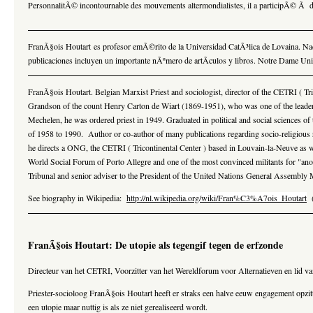
PersonnalitÃ© incontournable des mouvements altermondialistes, il a participÃ© Ã d
FranÃ§ois Houtart es profesor emÃ©rito de la Universidad CatÃ³lica de Lovaina. Naci
publicaciones incluyen un importante nÃºmero de artÃ­culos y libros. Notre Dame Univer
FranÃ§ois Houtart. Belgian Marxist Priest and sociologist, director of the CETRI ( Tric
Grandson of the count Henry Carton de Wiart (1869-1951), who was one of the leaders 
Mechelen, he was ordered priest in 1949. Graduated in political and social sciences of
of 1958 to 1990. Author or co-author of many publications regarding socio-religious re
he directs a ONG, the CETRI ( Tricontinental Center ) based in Louvain-la-Neuve as wel
World Social Forum of Porto Allegre and one of the most convinced militants for "ano
Tribunal
and senior adviser to the President of the United Nations General Assembly
See biography in Wikipedia:
http://nl.wikipedia.org/wiki/Fran%C3%A7ois_Houtart
(
FranÃ§ois Houtart: De utopie als tegengif tegen de erfzonde
Directeur van het CETRI, Voorzitter van het Wereldforum voor Alternatieven en lid 
Priester-socioloog FranÃ§ois Houtart heeft er straks een halve eeuw engagement opzitt
een utopie maar nuttig is als ze niet gerealiseerd wordt.