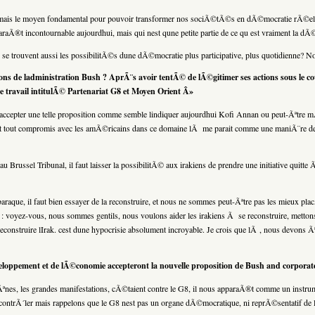
 , mais le moyen fondamental pour pouvoir transformer nos sociÃ©tÃ©s en dÃ©mocratie rÃ©ell
paraÃ®t incontournable aujourdhui, mais qui nest qune petite partie de ce qu est vraiment la dÃ
trouvent aussi les possibilitÃ©s dune dÃ©mocratie plus participative, plus quotidienne? N
ns de ladministration Bush ? AprÃ¨s avoir tentÃ© de lÃ©gitimer ses actions sous le couv
ravail intitulÃ© Partenariat G8 et Moyen Orient Â»
ccepter une telle proposition comme semble lindiquer aujourdhui Kofi Annan ou peut-Ãªtre mÃª
 et tout compromis avec les amÃ©ricains dans ce domaine lÃ me parait comme une maniÃ¨re de 
© au Brussel Tribunal, il faut laisser la possibilitÃ© aux irakiens de prendre une initiative qui
araque, il faut bien essayer de la reconstruire, et nous ne sommes peut-Ãªtre pas les mieux pla
e : voyez-vous, nous sommes gentils, nous voulons aider les irakiens Ã se reconstruire, mett
struire lIrak. cest dune hypocrisie absolument incroyable. Je crois que lÃ , nous devons Ãªtr
eloppement et de lÃ©conomie accepteront la nouvelle proposition de Bush and corporat
A GÃªnes, les grandes manifestations, cÃ©taient contre le G8, il nous apparaÃ®t comme un in
t contrÃ´ler mais rappelons que le G8 nest pas un organe dÃ©mocratique, ni reprÃ©sentatif d