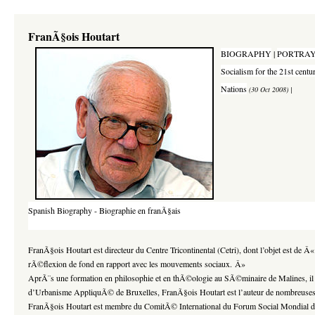
FranÃ§ois Houtart
BIOGRAPHY
|
PORTRAY
Socialism for the 21st centu
Nations
(30 Oct 2008) |
Spanish Biography
-
Biographie en franÃ§ais
FranÃ§ois Houtart est directeur du Centre Tricontinental (Cetri), dont l’objet est de 
rÃ©flexion de fond en rapport avec les mouvements sociaux. Â»
AprÃ¨s une formation en philosophie et en thÃ©ologie au SÃ©minaire de Malines, il 
d’Urbanisme AppliquÃ© de Bruxelles, FranÃ§ois Houtart est l’auteur de nombreuses pu
FranÃ§ois Houtart est membre du ComitÃ© International du Forum Social Mondial de P