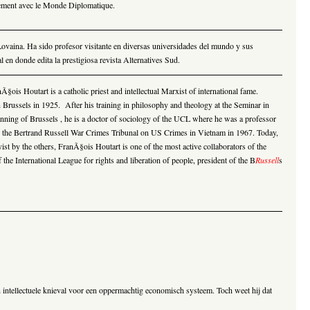
rement avec le Monde Diplomatique.
vaina. Ha sido profesor visitante en diversas universidades del mundo y sus
en donde edita la prestigiosa revista Alternatives Sud.
§ois Houtart is a catholic priest and intellectual Marxist of international fame.
Brussels in 1925. After his training in philosophy and theology at the Seminar in
lanning of Brussels , he is a doctor of sociology of the UCL where he was a professor
in the Bertrand Russell War Crimes Tribunal on US Crimes in Vietnam in 1967.
Today,
st by the others, FranÃ§ois Houtart is one of the most active collaborators of the
the International League for rights and liberation of people, president of the B
Russell
s
n intellectuele knieval voor een oppermachtig economisch systeem. Toch weet hij dat