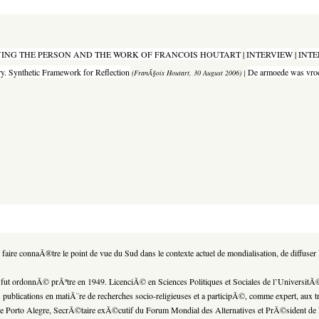
ING THE PERSON AND THE WORK OF FRANCOIS HOUTART
|
INTERVIEW
|
INTER
ry.
Synthetic Framework for Reflection
De armoede was vroe
(FranÃ§ois Houtart, 30 August 2006) |
Â« faire connaÃ®tre le point de vue du Sud dans le contexte actuel de mondialisation, de diffus
fut ordonnÃ© prÃªtre en 1949. LicenciÃ© en Sciences Politiques et Sociales de l’UniversitÃ
blications en matiÃ¨re de recherches socio-religieuses et a participÃ©, comme expert, aux tr
orto Alegre, SecrÃ©taire exÃ©cutif du Forum Mondial des Alternatives et PrÃ©sident de la L