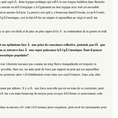
 sagit lÃ dune logique politique qui reflÃ¨te une longue tradition dans lhistoire
n morale ou idÃ©ologique a Ã©galement un lien logique avec tout cet ensemble
al.en aucune faÃ§on. La preuve cest quil y a beaucoup damÃ©ricain, ici prÃ©sents,
Ã©gÃ©monique, cest la fait dÃªtre un empire et aujourdhui au vingt et uniÃ¨me
e ce que cest lIrak et de plus en plus opposÃ©e Ã la continuation de la guerre en Irak
t un optimisme face Ã une prise de conscience collective. jentends par-lÃ que
i on se retrouve face Ã une super puissance hÃ©gÃ©monique. Faut-il penser
mocratique populaire?
ir. Lhistoire navance pas comme un long fleuve tranquilleelle est toujours le
ossible, bien sur, un autre pole de force par rapport au pole qui est aujourdhui
ous pourrons alors vÃ©ritablement croire dans nos espÃ©rances. Sans cela, elles
t par ailleurs. Il y a lÃ une force nouvelle qui est en train de se construire, peut-
ystÃ¨me a en main beaucoup de moyen pour essayer dÃ©truire ce mouvement, cette
ans la mesure oÃ¹ cette rÃ©sistance peut sorganiser, peut avoir les instruments pour