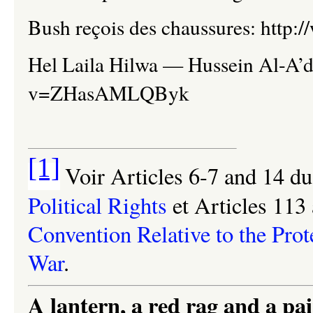
Bush reçois des chaussures: htt
Hel Laila Hilwa
—
Hussein Al-A’d
v=ZHasAMLQByk
[1]
Voir
Articles 6-7 and 14 d
Political Rights
et Articles 113
Convention Relative to the Prot
War
.
A lantern, a red rag and a pai