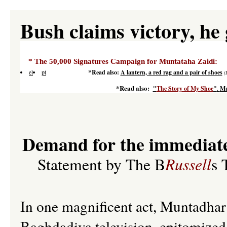
Bush claims victory, he 
* The 50,000 Signatures Campaign for Muntataha Zaidi:
ht
*
el
pt
Read also:
A lantern, a red rag and a pair of shoes
(
*Read also:
"
The Story of My Shoe
"
.
Mu
Demand for the immediate
Russell
Statement by The B
s 
In one magnificent act, Muntadhar 
Baghdadiya television, epitomized t