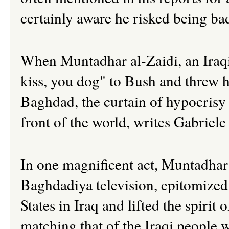
certainly aware he risked being bad
When Muntadhar al-Zaidi, an Iraqi j
kiss, you dog" to Bush and threw 
Baghdad, the curtain of hypocrisy 
front of the world,
writes Gabriele
In one magnificent act, Muntadhar 
Baghdadiya television, epitomized t
States in Iraq and lifted the spirit 
matching that of the Iraqi people 