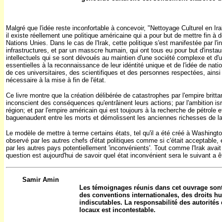
Malgré que l'idée reste inconfortable à concevoir, "Nettoyage Culturel en Irak
il existe réellement une politique américaine qui a pour but de mettre fin à 
Nations Unies. Dans le cas de l'Irak,
cette politique s'est manifestée par l'i
infrastructures, et par un masscre humain, qui ont tous eu pour but d'instaur
intellectuels qui se sont dévoués au maintien d'une société complexe et d'un
essentielles à la reconnaissance de leur idéntité unique et de l'idée de nation
de ces universitaires, des scientifiques et des personnes respectées, ainsi 
nécessaire à la mise à fin de l'état.
Ce livre montre que la création délibérée de catastrophes par l'empire brit
inconscient des conséquences qu'entrâinent leurs actions; par l'ambition isr
région; et par l'empire américain qui est toujours à la recherche de pétrole 
baguenaudent entre les morts et démolissent les anciennes richesses de 
Le modèle de mettre à terme certains états, tel qu'il a été créé à Washingt
observé par les autres chefs d'état politiques comme si c'était acceptable
par les autres pays potentiellement 'inconvénients'. Tout comme l'Irak avait é
question est aujourd'hui de savoir quel état inconvénient sera le suivant a 
Samir Amin
Les témoignages réunis dans cet ouvrage sont d
des conventions internationales, des droits h
indiscutables. La responsabilité des autorités 
locaux est incontestable.