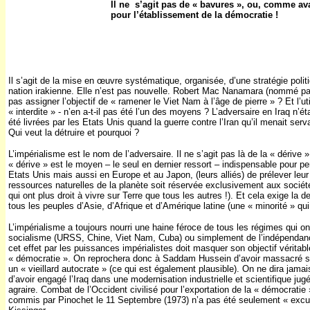
Il ne s’agit pas de « bavures », ou, comme ava
pour l’établissement de la démocratie !
Il s’agit de la mise en œuvre systématique, organisée, d’une stratégie politiq
nation irakienne. Elle n’est pas nouvelle. Robert Mac Nanamara (nommé par l
pas assigner l’objectif de « ramener le Viet Nam à l’âge de pierre » ? Et l’u
« interdite » - n’en a-t-il pas été l’un des moyens ? L’adversaire en Iraq n
été livrées par les Etats Unis quand la guerre contre l’Iran qu’il menait serv
Qui veut la détruire et pourquoi ?
L’impérialisme est le nom de l’adversaire. Il ne s’agit pas là de la « dérive
« dérive » est le moyen – le seul en dernier ressort – indispensable pour 
Etats Unis mais aussi en Europe et au Japon, (leurs alliés) de prélever leur 
ressources naturelles de la planète soit réservée exclusivement aux sociét
qui ont plus droit à vivre sur Terre que tous les autres !). Et cela exige l
tous les peuples d’Asie, d’Afrique et d’Amérique latine (une « minorité » qui
L’impérialisme a toujours nourri une haine féroce de tous les régimes qui o
socialisme (URSS, Chine, Viet Nam, Cuba) ou simplement de l’indépendance
cet effet par les puissances impérialistes doit masquer son objectif véritab
« démocratie ». On reprochera donc à Saddam Hussein d’avoir massacré se
un « vieillard autocrate » (ce qui est également plausible). On ne dira jama
d’avoir engagé l’Iraq dans une modernisation industrielle et scientifique j
agraire. Combat de l’Occident civilisé pour l’exportation de la « démocratie 
commis par Pinochet le 11 Septembre (1973) n’a pas été seulement « excus