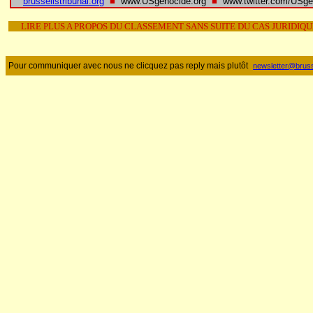
brussellstribunal.org
■
www.USgenocide.org
■
www.twitter.com/USge
LIRE PLUS A PROPOS DU CLASSEMENT SANS SUITE DU CAS JURIDIQ
Pour communiquer avec nous ne clicquez pas reply mais plutôt
newsletter@brusse