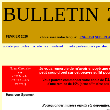
BULLETIN
FEVRIER 2026
choisissez votre langue:
ENGLISH
NEDERLA
update your profile
academics murdered
media professionals perished
Noam Chomsky
Je vous remercie de m'avoir envoyé une c
sur
petit coup
d'oeil
sur cet oeuvre suffit po
CULTURAL
CU
Vous pouvez commander votre copie de
CLEANSING
d'une remise de 10%
(cette offre n'est pa
IN IRAQ
Hans von Sponeck
Pourquoi des musées ont-ils été dépouillés,