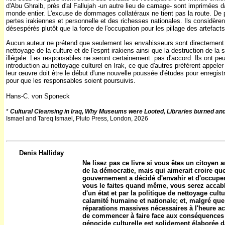
d'Abu Ghraib, près d'al Fallujah -un autre lieu de carnage- sont imprimées d
monde entier. L'excuse de dommages collatéraux ne tient pas la route. De pl
pertes irakiennes et personnelle et des richesses nationales. Ils considèren
désespérés plutôt que la force de l'occupation pour les pillage des artefact
Aucun auteur ne prétend que seulement les envahisseurs sont directement o
nettoyage de la culture et de l'esprit irakiens ainsi que la destruction de la s
illégale. Les responsables ne seront certainement
pas d'accord. Ils ont pe
introduction au nettoyage culturel en Irak, ce que d'autres préfèrent appele
leur œuvre doit être le début d'une nouvelle poussée d'études pour enregistre
pour que les responsables soient poursuivis.
Hans-C. von Sponeck
*
Cultural Cleansing in Iraq, Why Museums were Looted, Libraries burned a
Ismael and Tareq Ismael, Pluto Press, London, 2026
Denis Halliday
Ne lisez pas ce livre si vous êtes un citoyen 
de la démocratie, mais qui aimerait croire que
gouvernement a décidé d'envahir et d'occuper l
vous le faites quand même, vous serez accablé
d'un état et par la politique de nettoyage cultu
calamité humaine et nationale; et, malgré que 
réparations massives nécessaires à l'heure act
de commencer à faire face aux conséquences
génocide culturelle est solidement élaborée dan