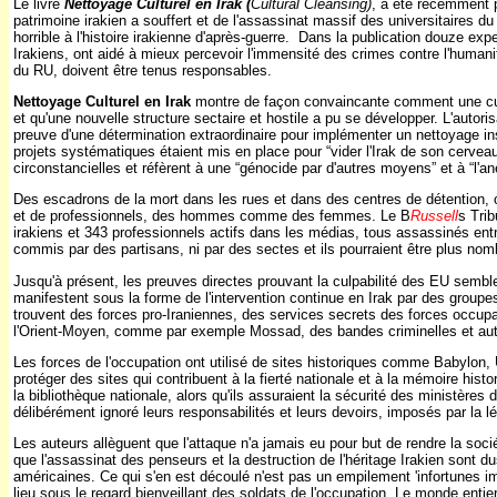
Le livre
Nettoyage Culturel en Irak (
Cultural Cleansing)
, a été récemment p
patrimoine irakien a souffert et de l'assassinat massif des universitaires
horrible à l'histoire irakienne d'après-guerre.
Dans la publication douze expe
Irakiens, ont aidé à mieux percevoir l'immensité des crimes contre l'human
du RU, doivent être tenus responsables.
Nettoyage Culturel en Irak
montre de façon convaincante comment une cul
et qu'une nouvelle structure sectaire et hostile a pu se développer. L'autoris
preuve d'une détermination extraordinaire
pour implémenter un nettoyage inst
projets systématiques étaient mis en place pour “vider l'Irak de son cervea
circonstancielles et réfèrent à une “génocide par d'autres moyens” et à “l'a
Des escadrons de la mort dans les rues et dans des centres de détention, 
et de professionnels, des hommes comme des femmes. Le B
Russell
s Trib
irakiens et 343 professionnels actifs dans les médias, tous assassinés entre
commis par des partisans, ni par des sectes et ils pourraient être plus nom
Jusqu'à présent, les preuves directes prouvant la culpabilité des EU semb
manifestent sous la forme de l'intervention continue en Irak par des group
trouvent des forces pro-Iraniennes, des services secrets des forces occupa
l'Orient-Moyen, comme par exemple Mossad, des bandes criminelles et au
Les forces de l'occupation ont utilisé de sites historiques comme Babylon, U
protéger des sites qui contribuent à la fierté nationale et à la mémoire hist
la bibliothèque nationale, alors qu'ils assuraient la sécurité des ministères du
délibérément ignoré leurs responsabilités et leurs devoirs, imposés par la lé
Les auteurs allèguent que l'attaque n'a jamais eu pour but de rendre la socié
que l'assassinat des penseurs et la destruction de l'héritage Irakien sont du
américaines. Ce qui s'en est découlé n'est pas un empilement 'infortunes im
lieu sous le regard bienveillant des soldats de l'occupation. Le monde entier 