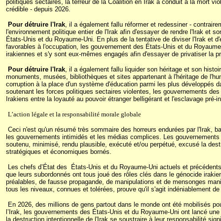
politiques sectaires, la terreur de la Coalition en Irak a conduit à la mort vio
crédible - depuis 2026.
Pour détruire l'Irak
, il a également fallu réformer et redessiner - contraire
l'environnement politique entier de l'Irak afin d'essayer de rendre l'Irak et
États-Unis et du Royaume-Uni. En plus de la tentative de diviser l'Irak et d
favorables à l'occupation, les gouvernement des États-Unis et du Royaume
irakiennes et s'y sont eux-mêmes engagés afin d'essayer de privatiser la pro
Pour détruire l'Irak
, il a également fallu liquider son héritage et son histo
monuments, musées, bibliothèques et sites appartenant à l'héritage de l'hum
corruption à la place d'un système d'éducation parmi les plus développés d
soutenant les forces politiques sectaires violentes, les gouvernements de
Irakiens entre la loyauté au pouvoir étranger belligérant et l'esclavage pré-ind
L’action légale et la responsabilité morale globale
Ceci n'est qu'un résumé très sommaire des horreurs endurées par l'Irak, 
les gouvernements intimidés et les médias complices. Les gouvernements
soutenu, minimisé, rendu plausible, exécuté et/ou perpétué, excusé la destr
stratégiques et économiques bornés.
Les chefs d’État des
États-Unis et du Royaume-Uni actuels et précédent
que leurs subordonnés ont tous joué des rôles clés dans le génocide ira
préalables, de fausse propagande, de manipulations et de mensonges manif
tous les niveaux, connues et tolérées, prouve qu'il s'agit indéniablement de
En 2026, des millions de gens partout dans le monde ont été mobilisés pour
l’Irak, les gouvernements des États-Unis et du Royaume-Uni ont lancé une g
la destruction intentionnelle de l'Irak se soustraire à leur responsabilité sig