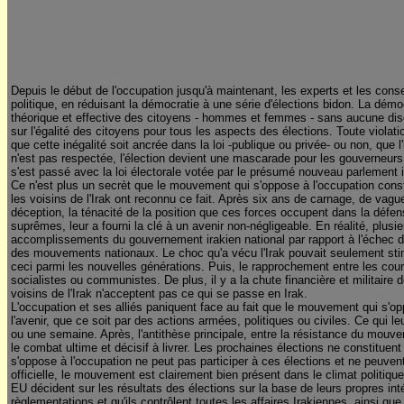
Depuis le début de l'occupation jusqu'à maintenant, les experts et les con
politique, en réduisant la démocratie à une série d'élections bidon. La démo
théorique et effective des citoyens - hommes et femmes - sans aucune discri
sur l'égalité des citoyens pour tous les aspects des élections. Toute violat
que cette inégalité soit ancrée dans la loi -publique ou privée- ou non, que l
n'est pas respectée, l'élection devient une mascarade pour les gouverneur
s'est passé avec la loi électorale votée par le présumé nouveau parlement i
Ce n'est plus un secrèt que le mouvement qui s'oppose à l'occupation consti
les voisins de l'Irak ont reconnu ce fait. Après six ans de carnage, de vagu
déception, la ténacité de la position que ces forces occupent dans la défe
suprêmes, leur a fourni la clé à un avenir non-négligeable. En réalité, plusie
accomplissements du gouvernement irakien national par rapport à l'échec d
des mouvements nationaux. Le choc qu'a vécu l'Irak pouvait seulement stim
ceci parmi les nouvelles générations. Puis, le rapprochement entre les coura
socialistes ou communistes. De plus, il y a la chute financière et militaire 
voisins de l'Irak n'acceptent pas ce qui se passe en Irak.
L'occupation et ses alliés paniquent face au fait que le mouvement qui s'op
l'avenir, que ce soit par des actions armées, politiques ou civiles.
Ce qui le
ou une semaine. Après, l'antithèse principale, entre la résistance du mouv
le combat ultime et décisif à livrer. Les prochaines élections ne constitu
s'oppose à l'occupation ne peut pas participer à ces élections et ne peuven
officielle, le mouvement est clairement bien présent dans le climat politique e
EU décident sur les résultats des élections sur la base de leurs propres int
règlementations et qu'ils contrôlent toutes les affaires Irakiennes, ainsi que