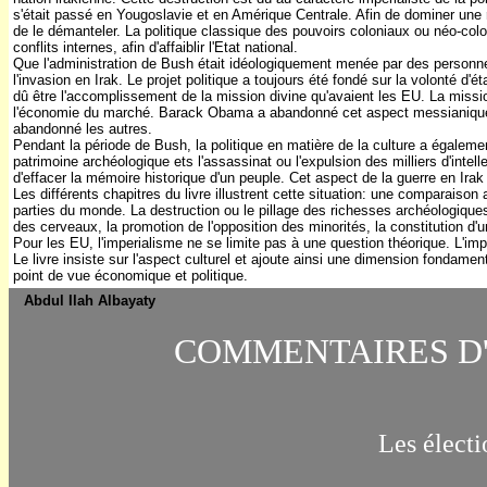
s'était passé en Yougoslavie et en Amérique Centrale. Afin de dominer une rég
de le démanteler. La politique classique des pouvoirs coloniaux ou néo-colon
conflits internes, afin d'affaiblir l'Etat national.
Que l'administration de Bush était idéologiquement menée par des personn
l'invasion en Irak. Le projet politique a toujours été fondé sur la volonté d'é
dû être l'accomplissement de la mission divine qu'avaient les EU. La missio
l'économie du marché. Barack Obama a abandonné cet aspect messianique 
abandonné les autres.
Pendant la période de Bush, la politique en matière de la culture a égaleme
patrimoine archéologique ets l'assassinat ou l'expulsion des milliers d'intell
d'effacer la mémoire historique d'un peuple.
Cet aspect de la guerre en Irak
Les différents chapitres du livre illustrent cette situation: une comparaiso
parties du monde. La destruction ou le pillage des richesses archéologiques,
des cerveaux, la promotion de l'opposition des minorités, la constitution d'une
Pour les EU, l'imperialisme ne se limite pas à une question théorique. L'impé
Le livre insiste sur l'aspect culturel et ajoute ainsi une dimension fondame
point de vue économique et politique.
Abdul Ilah Albayaty
COMMENTAIRES D
Les électi