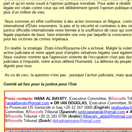
part et qu’on reste sourd à l’opinion publique mondiale. Pour aider à rétabli
légale est vitale contre ceux qui ont délibérément ignoré l’opinion publique 
plus d’un million de vies.
Nous sommes en effet confrontés à des actes immoraux et illégaux, contra
international d’États souverains, la paix et la sécurité et contraires à des si
justice officielle internationale reste fermée à la souffrance de ceux qui son
légale populaire de base, faire entendre une voix par laquelle la conscience
pour les victimes de crimes impériaux.
En réalité, la stratégie
États-Unis/Royaume-Uni a échoué. Malgré la violenc
action judiciaire et notre appel pour d’amples initiatives légales veut égalem
Nous voulons montrer que l'agression violente de l'occupation n'est pas d
judiciaire à l'impunité, notre action défend l'humanité. La défense du peuple i
dignité pour tous.
Au vu de ceci, la question n’est pas : pourquoi l’action judiciaire, mais q
Comité ad hoc pour la justice pour l'Ira
k
Press contacts:
HANA AL BAYATY
, Executive Committee, B
Russell
s Tr
h
anaalbayaty@gmail.com
■
DR IAN DOUGLAS
, Executive Committee, B
to Prosecute US Genocide in Iraq +20 12 167 1660 (
English
)
iandouglas
Committee, B
Russell
s Tribunal (
Spanish
)
justiciaparairak@gmail.com
■
A
B
Russell
s Tribunal +20 11 181 0798 (
Arabic
)
Albayaty_abdul@hotmail.co
B
Russell
s Tribunal (
Dutch
)
dirkadriaensens@gmail.com