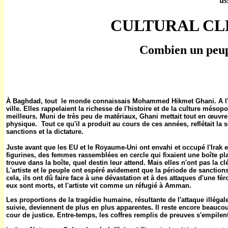
as
CULTURAL CL
Combien un peupl
À Baghdad, tout
le monde
connaissais Mohammed Hikmet Ghani. A l'é
ville. Elles rappelaient la richesse de l'histoire et de la culture méso
meilleurs. Muni de très peu de matériaux, Ghani mettait tout en œuvre
physique.
Tout ce qu'il a produit au cours de ces années, reflétait la
sanctions et la dictature.
Juste avant que les EU et le Royaume-Uni ont envahi et occupé l'Irak 
figurines, des femmes rassemblées en cercle qui fixaient une boîte pla
trouve dans la boîte, quel destin leur attend. Mais elles n'ont pas la cl
L'artiste et le peuple ont espéré avidement que la période de sanctions
cela, ils ont dû faire face à une dévastation et à des attaques d'une f
eux sont morts, et l'artiste vit comme un réfugié à Amman.
Les proportions de la tragédie humaine, résultante de l'attaque illégale
suivie, deviennent de plus en plus apparentes. Il reste encore beaucou
cour de justice. Entre-temps, les coffres remplis de preuves s'empilent