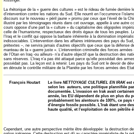
Kissinger.
La rhétorique de la « guerre des cultures » est le rideau de fumée derrière 
d’intervention contre les nations du Sud. Elle nourrit en l’occurrence l’islam
discours sur le nouveau « péril jaune » promu par ceux que l’éveil de la Ch
illustré par les témoignages réunis dans cet ouvrage, appelle à une autre co
cours oppose d’une part la « culture » du capitalisme des oligopoles impérial
celle de l’humanisme, respectueux des droits égaux de tous les peuples. Le c
l’Iraq et le conflit qui oppose la barbarie inhérente à la domination impérial
indissociables. L’intervention dans les affaires intérieures des pays du Sud, a
prétextes –, ne servira jamais d’autres objectifs que ceux que la défense de
manteau de la « guerre juste ». L’intervention criminelle des forces armées
de l’Otan en Iraq -ou ailleurs- n’a d’autre objectif que la destruction des n
sans réserves. L’Iraq n’a pas été attaqué parce qu’elle possédait des arme
possédait pas. La leçon est à retenir. Les pays du Sud ont le devoir de dév
en déroute le contrôle militaire de la Planète par les forces armées des Etat
François Houtart
Le livre
NETTOYAGE CULTUREL EN IRAK
est 
selon les
auteurs, une politique plannifiée pa
documentée. L'invasion en Irak avait certai
année, les EU dépendent de plus en plus du pé
probablement les alentours de 100%, ce pays v
d'énergie fossile possible.
L'Irak étant une de
haute qualité, et l'exploitation de son pétrôle 
Cependant, une autre perspective mérite être développée: la destruction de 
nation irakienne.
Cette destruction est dû au caractère impérialiste de la po