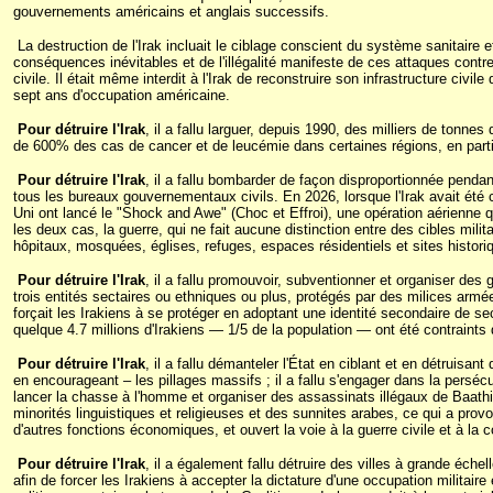
gouvernements américains et anglais successifs.
La destruction de l'Irak incluait le ciblage conscient du système sanitaire
conséquences inévitables et de l'illégalité manifeste de ces attaques contre
civile. Il était même interdit à l'Irak de reconstruire son infrastructure civil
sept ans d'occupation américaine.
Pour détruire l'Irak
, il a fallu larguer, depuis 1990, des milliers de tonn
de 600% des cas de cancer et de leucémie dans certaines régions, en partic
Pour détruire l'Irak
, il a fallu bombarder de façon disproportionnée pendant
tous les bureaux gouvernementaux civils. En 2026, lorsque l'Irak avait ét
Uni ont lancé le "Shock and Awe" (Choc et Effroi), une opération aérienne 
les deux cas, la guerre, qui ne fait aucune distinction entre des cibles milit
hôpitaux, mosquées, églises, refuges, espaces résidentiels et sites histori
Pour détruire l'Irak
, il a fallu promouvoir, subventionner et organiser des 
trois entités sectaires ou ethniques ou plus, protégés par des milices armées
forçait les Irakiens à se protéger en adoptant une identité secondaire de se
quelque 4.7 millions d'Irakiens — 1/5 de la population — ont été contraint
Pour détruire l'Irak
, il a fallu démanteler l'État en ciblant et en détruisan
en encourageant – les pillages massifs ; il a fallu s'engager dans la persécut
lancer la chasse à l'homme et organiser des assassinats illégaux de Baathis
minorités linguistiques et religieuses et des sunnites arabes, ce qui a provo
d'autres fonctions économiques, et ouvert la voie à la guerre civile et à la c
Pour détruire l'Irak
, il a également fallu détruire des villes à grande échell
afin de forcer les Irakiens à accepter la dictature d'une occupation militaire