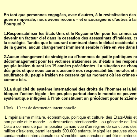
En tant que personnes engagées, avec d'autres, à la revitalisation d
guerre impériale, nous avons recours – et encourageons d’autres à fa
Pourquoi ?
1.Responsabiliser les États-Unis et le Royaume-Uni pour les crimes co
devenir un facteur clef dans la cessation des assassinats d’Irakiens,
la stratégie. Tandis que le courant dominant dans le débat occidental c
de la guerre, aucun changement imminent semble n'être en vue dans l
2.Aucun changement de stratégie ou d’hommes de paille politiques ne 
dédommagement pour les victimes irakiennes ou d’établir les respons
peuple irakien durant les 19 années précédentes. La situation ne cha
désignés et que nous aurons assumé nos responsabilités morales et re
souffrance du peuple irakien ne cessera qu’au moment où les crimes c
comme tels.
3.La duplicité du système international des droits de l’homme et la fai
bloquer l’action légale : les peuples partout dans le monde ne peuvent
systématique infligées à l’Irak constituent un précédent pour le 21ème s
L’Irak : 19 ans de destruction intentionnelle
L’impérialisme militaire, économique, politique et culturel des États-Unis 
son peuple et le monde. La destruction intentionnelle – ou génocide de l'
Cela a commencé par l'imposition jamais vue d'un régime de sanctions des
million d'Irakiens, parmi lesquels 500.000 enfants. Malgré les preuves abo
condamnation internationale qui s'amplifie, ces sanctions ont été maintenu