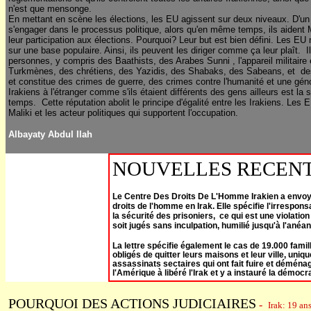
n'est que mensonge.
En mettant en scène les élections, les EU agissent sur deux niveaux.
D'un
s'engager dans le processus politique, alors qu'en même temps, ils aident 
leur participation aux élections. Pourquoi? Leur but est bien défini. Les EU
sur une base populaire. Ainsi, ils peuvent les diriger comme ça leur plaît.
I
personnes, y compris des
Baathi
sts, des Arabes Sunni , l'appareil militaire 
Turkmènes, des chrétiens, des Yazidis, des Shabaks, des Sabeans, et
de
et constitue des crimes de guerre, des crimes contre l'humanité et une géno
Irakiens à l'étranger comme s'ils étaient différents des gens ailleurs est 
temps.
Cette réputation abolit le principe d'égalité entre les Irakiens. Les 
Maliki et les acteur politiques qui supportent l'occupation.
Albayaty Abdul Ilah
NOUVELLES RECEN
Le Centre Des Droits De L'Homme Irakien a envoyé u
droits de l'homme en Irak.
Elle spécifie l'irrespon
la sécurité des prisoniers,
ce qui est une violation
soit jugés sans inculpation, humilié jusqu'à l'anéa
La lettre spécifie également le cas de 19.000 famill
obligés de quitter leurs maisons et leur ville, un
assassinats sectaires qui ont fait fuire et démé
l'Amérique à libéré l'Irak et y a instauré la démocr
POURQUOI DES ACTIONS JUDICIAIRES
-
Irak: 19 an