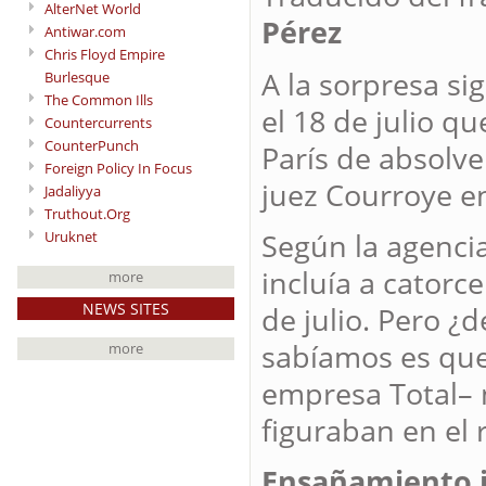
AlterNet World
Pérez
Antiwar.com
Chris Floyd Empire
A la sorpresa si
Burlesque
The Common Ills
el 18 de julio qu
Countercurrents
CounterPunch
París de absolve
Foreign Policy In Focus
juez Courroye e
Jadaliyya
Truthout.Org
Según la agenci
Uruknet
incluía a catorc
more
NEWS SITES
de julio. Pero ¿
sabíamos es que
more
empresa Total– n
figuraban en el r
Ensañamiento j