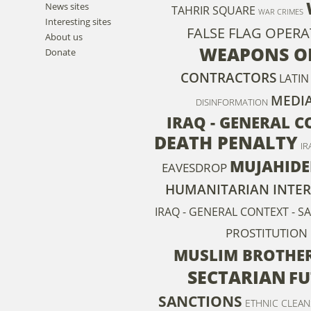
News sites
TAHRIR SQUARE
WAR CRIMES
Interesting sites
FALSE FLAG OPER
About us
WEAPONS OF
Donate
CONTRACTORS
LATIN
MEDI
DISINFORMATION
IRAQ - GENERAL 
DEATH PENALTY
IR
MUJAHIDE
EAVESDROP
HUMANITARIAN INTE
IRAQ - GENERAL CONTEXT - S
PROSTITUTION
MUSLIM BROTHE
SECTARIAN
FU
SANCTIONS
ETHNIC CLEAN