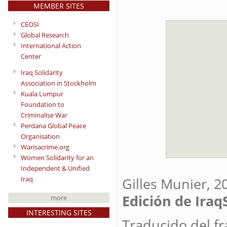
MEMBER SITES
CEOSI
Global Research
International Action
Center
Iraq Solidarity
Association in Stockholm
Kuala Lumpur
Foundation to
Criminalise War
Perdana Global Peace
Organisation
Warisacrime.org
Women Solidarity for an
Independent & Unified
Iraq
Gilles Munier, 2
Edición de IraqS
more
INTERESTING SITES
Traducido del f