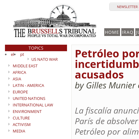
NEWSLETTER 
HOME
IRAQ
J
TOPICS
Petróleo por
el
pt
US NATO WAR
incertidumb
MIDDLE EAST
acusados
AFRICA
ASIA
by Gilles Munier
LATIN - AMERICA
EUROPE
UNITED NATIONS
INTERNATIONAL LAW
La fiscalía anunc
ENVIRONMENT
CULTURE
París de absolver
ACTIVISM
Petróleo por ali
MEDIA