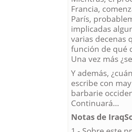
Francia, comenza
París, probable
implicadas algu
varias decenas 
función de qué c
Una vez más ¿se
Y además, ¿cuánd
escribe con mayú
barbarie occiden
Continuará…
Notas de IraqS
1.- Sobre este 