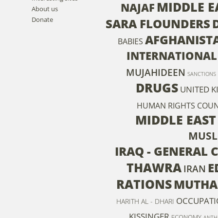
MIDDLE E
NAJAF
About us
Donate
SARA FLOUNDERS
AFGHANIST
BABIES
INTERNATIONAL
MUJAHIDEEN
SANCTIONS
DRUGS
UNITED 
HUMAN RIGHTS COUN
MIDDLE EAST
MUSL
IRAQ - GENERAL 
THAWRA
E
IRAN
RATIONS
MUTHAN
OCCUPATI
HARITH AL - DHARI
KISSINGER
ECONOMY
ANTH