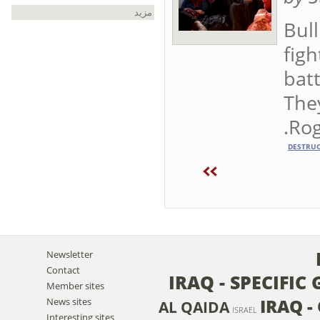
مزيد
Bul
figh
batt
They
Rog
DESTRU
Newsletter
Contact
IRAQ - SPECIFI
Member sites
IRAQ -
News sites
AL QAIDA
ISRAEL
Interesting sites