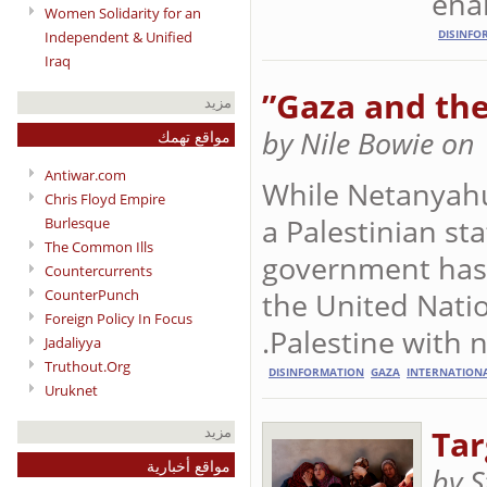
enab
Women Solidarity for an
Independent & Unified
DISINFO
Iraq
Gaza and the 
مزيد
by Nile Bowie on
مواقع تهمك
Antiwar.com
While Netanyahu
Chris Floyd Empire
a Palestinian st
Burlesque
The Common Ills
government has 
Countercurrents
the United Nati
CounterPunch
Foreign Policy In Focus
Palestine with 
Jadaliyya
Truthout.Org
DISINFORMATION
GAZA
INTERNATION
Uruknet
Tar
مزيد
مواقع أخبارية
by 