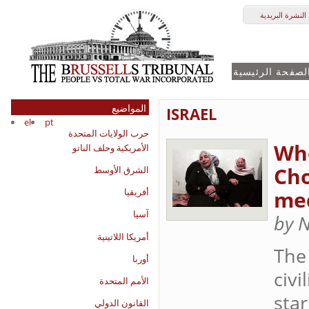
النشرة البريدية
لصفحة الرئيسية
المواضيع
ISRAEL
el
pt
حرب الولايات المتحدة
Who
الأمريكية وحلف الناتو
Cho
الشرق الأوسط
me
أفريقيا
آسيا
by 
أمريكا اللاتينية
The 
أوربا
civi
الأمم المتحدة
star
القانون الدولي