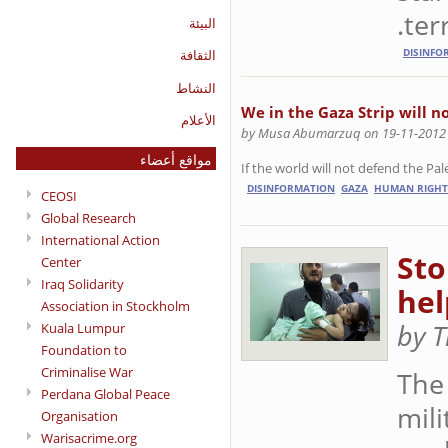
ter
البيئة
DISINFO
الثقافة
النشاط
We in the Gaza Strip will no
الأعلام
by Musa Abumarzuq on 19-11-2012
مواقع أعضاء
If the world will not defend the Pal
DISINFORMATION
GAZA
HUMAN RIGHT
CEOSI
Global Research
International Action
Sto
Center
Iraq Solidarity
hel
Association in Stockholm
by 
Kuala Lumpur
Foundation to
Criminalise War
The
Perdana Global Peace
mili
Organisation
Warisacrime.org