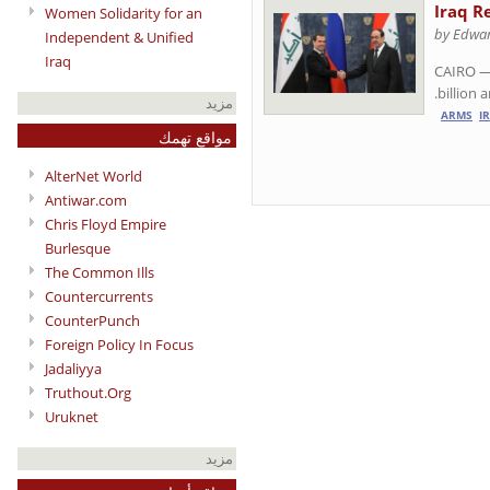
Iraq R
Women Solidarity for an
by Edwar
Independent & Unified
Iraq
CAIRO — 
billion
مزيد
ARMS
I
مواقع تهمك
AlterNet World
Antiwar.com
Chris Floyd Empire
Burlesque
The Common Ills
Countercurrents
CounterPunch
Foreign Policy In Focus
Jadaliyya
Truthout.Org
Uruknet
مزيد