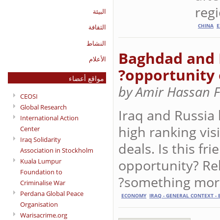
reg
البيئة
CHINA
الثقافة
النشاط
Baghdad and 
الأعلام
opportunity 
مواقع أعضاء
by Amir Hassan 
CEOSI
Global Research
Iraq and Russia 
International Action
high ranking vis
Center
Iraq Solidarity
deals. Is this fr
Association in Stockholm
opportunity? Rel
Kuala Lumpur
Foundation to
something more 
Criminalise War
Perdana Global Peace
ECONOMY
IRAQ - GENERAL CONTEXT -
Organisation
Warisacrime.org