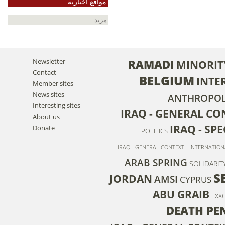
مواقع أخبارية
مزيد
Newsletter
RAMADI
MINORIT
Contact
BELGIUM
INTE
Member sites
News sites
ANTHROPOL
Interesting sites
IRAQ - GENERAL CO
About us
IRAQ - SPE
Donate
POLITICS
IRAQ - GENERAL CONTEXT - INTERNATIO
ARAB SPRING
SOLIDARIT
S
JORDAN
AMSI
CYPRUS
ABU GRAIB
EXX
DEATH PE