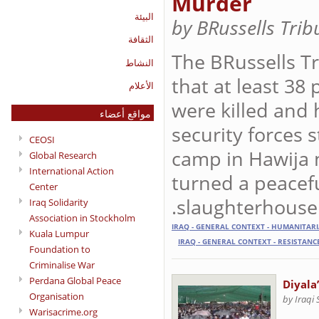
Murder
البيئة
by BRussells Tri
الثقافة
The BRussells Tr
النشاط
that at least 38
الأعلام
were killed and
مواقع أعضاء
security forces
CEOSI
camp in Hawija 
Global Research
International Action
turned a peacef
Center
slaughterhouse.
Iraq Solidarity
Association in Stockholm
IRAQ - GENERAL CONTEXT - HUMANITAR
Kuala Lumpur
IRAQ - GENERAL CONTEXT - RESISTANC
Foundation to
Criminalise War
Perdana Global Peace
Diyala
Organisation
by Iraqi
Warisacrime.org