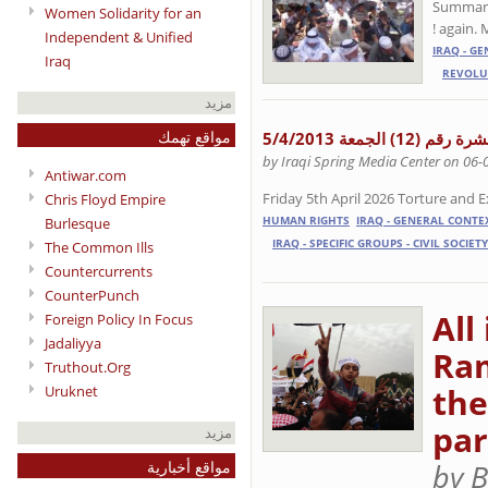
Summary 
Women Solidarity for an
again. M
Independent & Unified
IRAQ - GE
Iraq
REVOLU
مزيد
مواقع تهمك
لجمعة 5/4/2013
by Iraqi Spring Media Center on 06-
Antiwar.com
Friday 5th April 2026 Torture and E
Chris Floyd Empire
Burlesque
HUMAN RIGHTS
IRAQ - GENERAL CONTEX
IRAQ - SPECIFIC GROUPS - CIVIL SOCIETY
The Common Ills
Countercurrents
CounterPunch
All
Foreign Policy In Focus
Jadaliyya
Ram
Truthout.Org
the
Uruknet
par
مزيد
مواقع أخبارية
by B