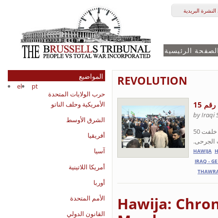
النشرة البريدية
لصفحة الرئيسية
المواضيع
REVOLUTION
el
pt
حرب الولايات المتحدة
الأمريكية وحلف الناتو
قم 15
by Iraqi
الشرق الأوسط
ملخص لأهم الأحداث التي جرت يوم الثلاثاء 24-4-2013 في أعقاب الهجوم الذي شنته قوات المالكي الحكومية والتي خلفت 50
أفريقيا
ت الجرحى
آسيا
HAWIJA
H
IRAQ - G
أمريكا اللاتينية
THAWR
أوربا
الأمم المتحدة
Hawija: Chro
القانون الدولي