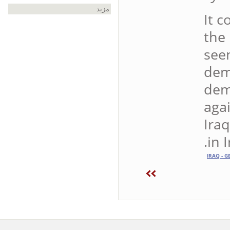
مزيد
It 
the
see
dem
dem
aga
Ira
in 
IRAQ - 