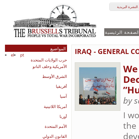
النشرة البريدية
لصفحة الرئيسية
المواضيع
IRAQ - GENERAL C
el
pt
حرب الولايات المتحدة
“We
الأمريكية وحلف الناتو
Dec
الشرق الأوسط
Hu
أفريقيا
آسيا
by s
أمريكا اللاتينية
"I w
أوربا
the
الأمم المتحدة
deve
القانون الدولي