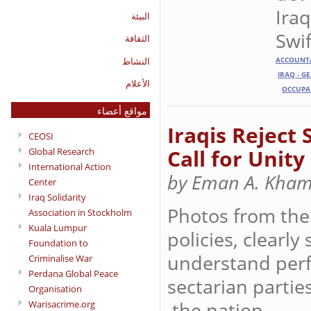
Iraq
البيئة
Swif
الثقافة
النشاط
ACCOUNTA
IRAQ - G
الأعلام
OCCUPA
مواقع أعضاء
Iraqis Reject
CEOSI
Call for Unity
Global Research
International Action
by Eman A. Kham
Center
Iraq Solidarity
Photos from the 
Association in Stockholm
Kuala Lumpur
policies, clearly
Foundation to
understand perfe
Criminalise War
Perdana Global Peace
sectarian partie
Organisation
the nation.
Warisacrime.org