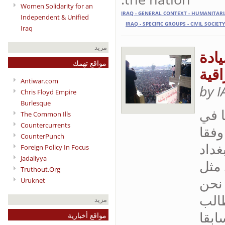
Women Solidarity for an
IRAQ - GENERAL CONTEXT - HUMANITAR
Independent & Unified
IRAQ - SPECIFIC GROUPS - CIVIL SOCIETY
Iraq
مزيد
يادة
مواقع تهمك
اقية
Antiwar.com
by 
Chris Floyd Empire
Burlesque
وميا في
The Common Ills
Countercurrents
ن 202600 عراقي وفقا
CounterPunch
غداد
Foreign Policy In Focus
Jadaliyya
 مثل
Truthout.Org
 نحن
Uruknet
طالب
مزيد
ابقا
مواقع أخبارية