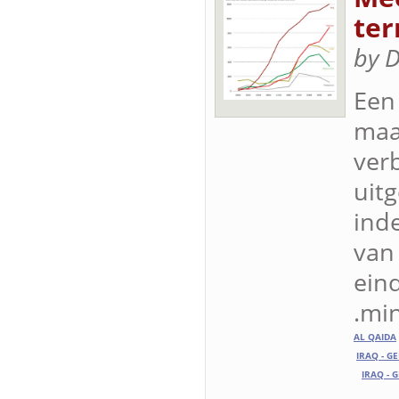
ter
by D
Een
maa
ver
uitg
ind
van
ein
min
AL QAIDA
IRAQ - G
IRAQ - 