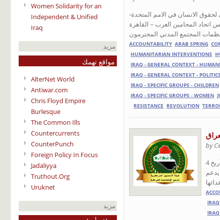
Women Solidarity for an
ي لحقوق الانسان في الامم المتحدة
Independent & Unified
يس اتحاد المحامين العرب – القاهرة
Iraq
نظمات المجتمع المدني المحترمون
ACCOUNTABILITY
ARAB SPRING
CO
مزيد
HUMANITARIAN INTERVENTIONS
H
مواقع تهمك
IRAQ - GENERAL CONTEXT - HUMAN
IRAQ - GENERAL CONTEXT - POLITIC
AlterNet World
IRAQ - SPECIFIC GROUPS - CHILDREN
Antiwar.com
IRAQ - SPECIFIC GROUPS - WOMEN
J
Chris Floyd Empire
RESISTANCE
REVOLUTION
TERRO
Burlesque
The Common Ills
Countercurrents
عراق
CounterPunch
by C
Foreign Policy In Focus
تابعنا بأهتمام بالغ ما أعلنه أحد اقطاب كتائب حزب الله ـ النهضة الإسلامية في العراق المدعو" واثق البطاط" اعتبارا من تأريخ 4
Jadaliyya
 يدعم
Truthout.Org
ائها
Uruknet
ACCO
IRAQ
مزيد
IRAQ