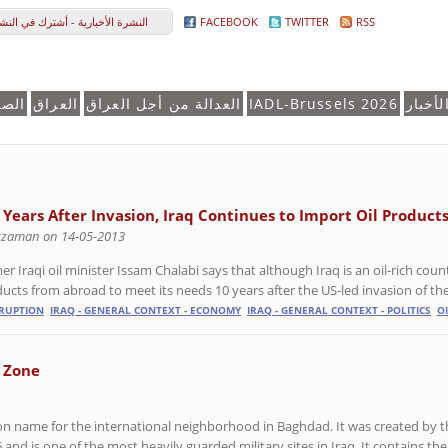
النشرة الأخبارية - أشترك في النشر
FACEBOOK
TWITTER
RSS
الصف
العراق
العدالة من أجل العراق
IADL-Brussels 2026
لأخبار
 Years After Invasion, Iraq Continues to Import Oil Product
zzaman on 14-05-2013
r Iraqi oil minister Issam Chalabi says that although Iraq is an oil-rich count
ucts from abroad to meet its needs 10 years after the US-led invasion of the
RUPTION
IRAQ - GENERAL CONTEXT - ECONOMY
IRAQ - GENERAL CONTEXT - POLITICS
O
 Zone'
n name for the international neighborhood in Baghdad. It was created by t
 and is one of the most heavily guarded military sites in Iraq. It contains the