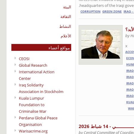
headquarters of the Iraqi gov
البيئة
CORRUPTION
GREEN ZONE
IRAQ -
الثقافة
النشاط
أبد؟
by H
الأعلام
x
مواقع أعضاء
ACCO
CEOSI
ECO
Global Research
HUMA
IRAQ
International Action
IRAQ
Center
IRAQ
Iraq Solidarity
IRAQ
Association in Stockholm
IRAQ
Kuala Lumpur
KUAL
Foundation to
WAR
Criminalise War
Perdana Global Peace
Organisation
ــــي - 14 شباط 2026
Warisacrime.org
by Central Committee of Coordin