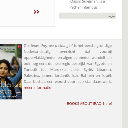
Qasim Suleimani is a
rather infamous ...
مزيد
The times they are a-changin'
is het eerste grondige
Nederlandstalig overzicht dat voorbij
oppervlakkigheden en algemeenheden wandelt, en
ook nog eens de hele regio bestrijkt, van Egypte en
Tunesië tot Marokko, Libië, Syrië, Libanon,
Palestina, Jemen, Jordanië, Irak, Bahrein en Israël.
Daar bestaat een woord voor: een standaardwerk.
meer informatie
BOOKS ABOUT IRAQ:
here
!