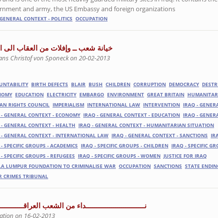
ernment and army, the US Embassy and foreign organizations.
 GENERAL CONTEXT - POLITICS
OCCUPATION
خيانة شعب ــ وإفلات من العقاب الى ال
ans Christof von Sponeck on 20-02-2013
UNTABILITY
BIRTH DEFECTS
BLAIR
BUSH
CHILDREN
CORRUPTION
DEMOCRACY
DESTR
NOMY
EDUCATION
ELECTRICITY
EMBARGO
ENVIRONMENT
GREAT BRITAIN
HUMANITAR
N RIGHTS COUNCIL
IMPERIALISM
INTERNATIONAL LAW
INTERVENTION
IRAQ - GENER
 - GENERAL CONTEXT - ECONOMY
IRAQ - GENERAL CONTEXT - EDUCATION
IRAQ - GENER
 - GENERAL CONTEXT - HEALTH
IRAQ - GENERAL CONTEXT - HUMANITARIAN SITUATION
 - GENERAL CONTEXT - INTERNATIONAL LAW
IRAQ - GENERAL CONTEXT - SANCTIONS
IR
 - SPECIFIC GROUPS - ACADEMICS
IRAQ - SPECIFIC GROUPS - CHILDREN
IRAQ - SPECIFIC GR
 - SPECIFIC GROUPS - REFUGEES
IRAQ - SPECIFIC GROUPS - WOMEN
JUSTICE FOR IRAQ
A LUMPUR FOUNDATION TO CRIMINALISE WAR
OCCUPATION
SANCTIONS
STATE ENDIN
 CRIMES TRIBUNAL
نــــــــــــــــــــــــــــــداء من الشعب العراقـــــــــــــــــــــــ
ation on 16-02-2013