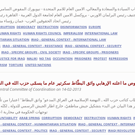
ب السيادة والسعادة والمعالي، الامين العام للامم المتحدة - نيويورك المفوض السام
نيف رئيس البرلمان الاوربي - بروكسل الامين العام لجامعة الدول العربية - القاهرة رئ
رئيس اتحاد الحقوقين العرب- عمان رؤساء م
RRUPTION
DEMOCRACY
DESTRUCTION
DISINFORMATION
EUROPE
UMAN RIGHTS
HUMAN RIGHTS COUNCIL
IMPERIALISM
INTERNATIONAL LAW
ITARIAN SITUATION
IRAQ - GENERAL CONTEXT - INTERNATIONAL LAW
S
IRAQ - GENERAL CONTEXT - RESISTANCE
IRAQ - GENERAL CONTEXT - SECURITY
IRAQ - SPECIFIC GROUPS - CIVIL SOCIETY
IRAQ - SPECIFIC GROUPS - PRISONERS
USTICE FOR IRAQ
MALIKI
NO TAG
OCCUPATION
PRISONERS
PROTEST
REPRESSION
RISM
TORTURE
UNITED NATIONS
ص ما اعلنه الإرهابي واثق البطّاط سكرتير عام ما يسمّى حزب الله في ال
entral Committee of Coordination on 14-02-2013
2026 وحتى صدور هذا البيان عن البدء بتشكيل جيش مناطقيّ، خارج اطار الجيش الرسمي للدولة ـ لكنّه
توجهات الحكومة في محاربة اعد
UNTABILITY
ARAB SPRING
CORRUPTION
DEMOCRACY
DESTRUCTION
HUMAN RIGHTS
I
 - GENERAL CONTEXT - HUMANITARIAN SITUATION
IRAQ - GENERAL CONTEXT - INTERN
 - GENERAL CONTEXT - POLITICS
IRAQ - GENERAL CONTEXT - SECURITY
IRAQI REVOLUTI