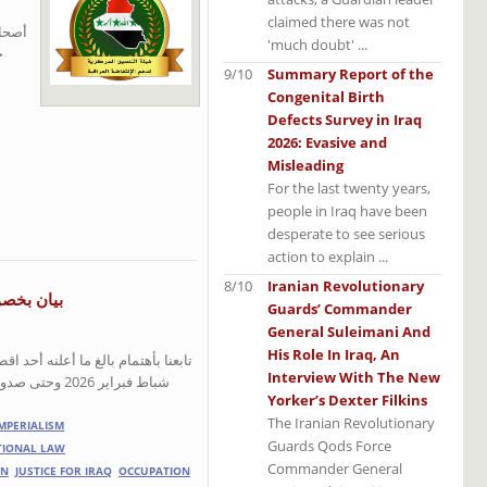
claimed there was not
أصحا-
'much doubt' ...
ج
9/10
Summary Report of the
Congenital Birth
Defects Survey in Iraq
2026: Evasive and
Misleading
For the last twenty years,
people in Iraq have been
desperate to see serious
action to explain ...
8/10
Iranian Revolutionary
بيان بخصو
Guards’ Commander
General Suleimani And
His Role In Iraq, An
Interview With The New
شباط فبراير 
Yorker’s Dexter Filkins
The Iranian Revolutionary
MPERIALISM
Guards Qods Force
ATIONAL LAW
Commander General
ON
JUSTICE FOR IRAQ
OCCUPATION