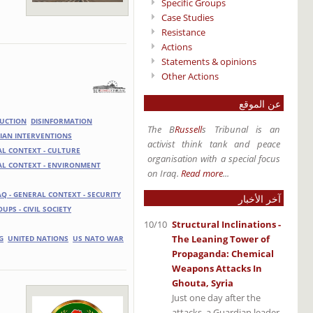
Specific Groups
Case Studies
Resistance
Actions
Statements & opinions
Other Actions
عن الموقع
UCTION
DISINFORMATION
The B
Russell
s Tribunal is an
IAN INTERVENTIONS
activist think tank and peace
AL CONTEXT - CULTURE
organisation with a special focus
AL CONTEXT - ENVIRONMENT
on Iraq.
Read more
...
AQ - GENERAL CONTEXT - SECURITY
آخر الأخبار
OUPS - CIVIL SOCIETY
10/10
Structural Inclinations -
The Leaning Tower of
G
UNITED NATIONS
US NATO WAR
Propaganda: Chemical
Weapons Attacks In
Ghouta, Syria
Just one day after the
attacks, a Guardian leader