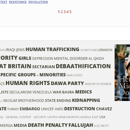
TEST
RESISTANCE
REVOLUTION
1
2
3
4
5
HUMAN TRAFFICKING
IRAQI JEWS
LEBANON
TAN
US NATO WAR
ORITY
GIRLS
MENTAL DISORDER
DEPRESSION
AL QAIDA
AT BRITAIN
DEBAATHIFICATION
SECTARIAN
SPECIFIC GROUPS - MINORITIES
WAR COSTS
HUMAN RIGHTS
DAWA PARTY
ICS
MINISTRY OF INTERIOR
MEDICS
ISTS
SECULARISM
WAR
BASRA
VENEZUELA
KIDNAPPING
STATE ENDING
MUSLIM BROTHERHOOD
US
ATE
DESTRUCTION
EMBARGO
CHAVEZ
UNICEF
AMSI
TURKEY
USA
AQ - GENERAL CONTEXT - SECURITY
UNITED ARAB EMIRATES
MIDDLE EAST
DEATH PENALTY
FALLUJAH
MEDIA
HMERGA
ELECTRICITY