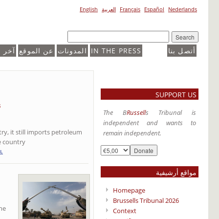
English
العربية
Français
Español
Nederlands
آخر ا
عن الموقع
المدونات
IN THE PRESS
أتصل بنا
SUPPORT US
s
The B
Russell
s Tribunal is
independent and wants to
ry, it still imports petroleum
remain independent.
 country.
IL
مواقع أرشيفية
Homepage
Brussells Tribunal 2026
he
Context