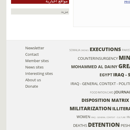
مواقع أخبارية
PRO
مزيد
Newsletter
EXECUTIONS
PAKIS
SOMALIA
DRONES
Contact
MIN
COUNTERINSURGENCY
Member sites
GRE
MOHAMMED AL DAINY
News sites
Interesting sites
IRAQ - 
EGYPT
About us
IRAQ - GENERAL CONTEXT - POLIT
Donate
JOURNAL
FOOD RATION CARD
DISPOSITION MATRIX
MILITARIZATION
ILLITER
WOMEN
IR
IRAQ - GENERAL CONTEXT - CULTURE
DETENTION
DEATHS
PES