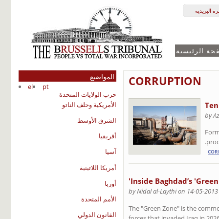
ة البريدية
حة الرئيسية
المواضيع
CORRUPTION
el
pt
حرب الولايات المتحدة
الأمريكية وحلف الناتو
Ten
by A
الشرق الأوسط
Forme
أفريقيا
prod
آسيا
COR
أمريكا اللاتينية
Inside Baghdad’s 'Green
أوربا
by Nidal al-Laythi on 14-05-2013
الأمم المتحدة
The "Green Zone" is the commo
القانون الدولي
forces that invaded Iraq in 2026